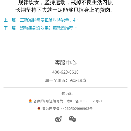
规律饮食，坚持运动，戒掉不良生活习惯
长期坚持下去就一定能够甩掉身上的赘肉
。
上一篇：正确减脂需要正确对待能量，4个方法教你控制能量，健康瘦身
下一篇：运动瘦身没效果？燕教授推荐几种真正有效的减脂运动
客服中心
400-628-0618
周一至周五：9点-19点
中国内地
备案/许可证编号为：粤ICP备18090385号-1
粤公网安备 44060502000903号