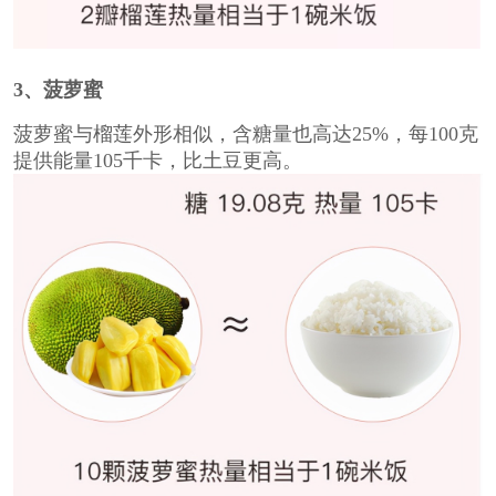
3
、菠萝蜜
菠萝蜜与榴莲外形相似，含糖量也高达25%，每100克
提供能量105千卡，比土豆更高。