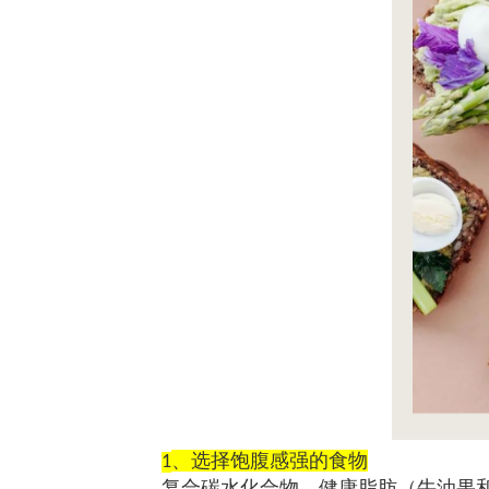
、选择饱腹感强的食物
1
复合碳水化合物、健康脂肪（牛油果