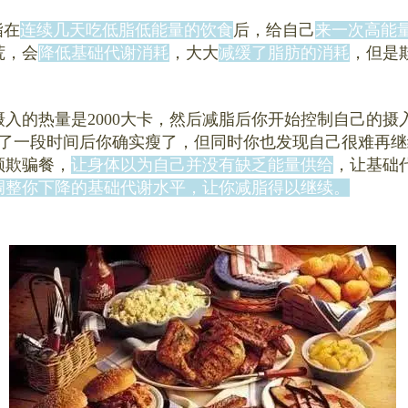
指在
连续几天吃低脂低能量的饮食
后，给自己
来一次高能
荒，会
降低基础代谢消耗
，大大
减缓了脂肪的消耗
，但是
入的热量是2000大卡，然后减脂后你开始控制自己的摄入
了一段时间后你确实瘦了，但同时你也发现自己很难再继
顿欺骗餐，
让身体以为自己并没有缺乏能量供给
，让基础
调整你下降的基础代谢水平，让你减脂得以继续。