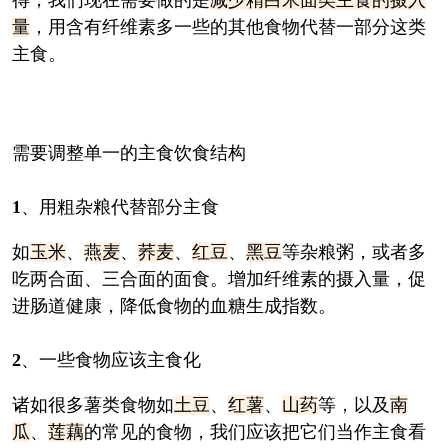
量
，用含有纤维素多一些的其他食物代替一部分这类
主食。
需要调整单一的主食饮食结构
1
、用粗杂粮代替部分主食
如
玉米
、
燕麦
、
荞麦
、
红豆
、
黑豆
等杂粮粥，或者多
吃两合面、三合面的面食。增加纤维素的摄入量，促
进肠道健康，降低食物的血糖生成指数。
2
、一些食物应该主食化
诸如很多薯类食物如
土豆
、
红薯
、
山药
等，以及
南
瓜
、
莲藕
的常见的食物，我们应该把它们当作主食看