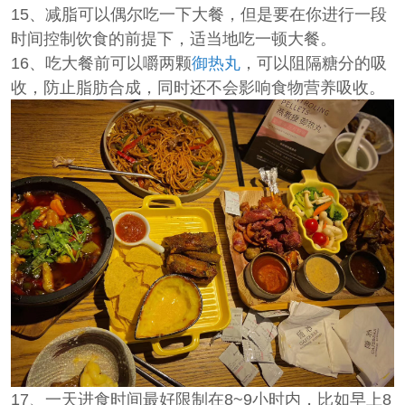
15、减脂可以偶尔吃一下大餐，但是要在你进行一段
时间控制饮食的前提下，适当地吃一顿大餐。
16、吃大餐前可以嚼两颗
御热丸
，可以阻隔糖分的吸
收，防止脂肪合成，同时还不会影响食物营养吸收。
17、一天进食时间最好限制在8~9小时内，比如早上8