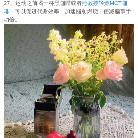
27、运动之前喝一杯黑咖啡或者
燕教授轻燃MCT咖
啡
，可以促进代谢效率，加速脂肪燃烧，使减脂事半
功倍。